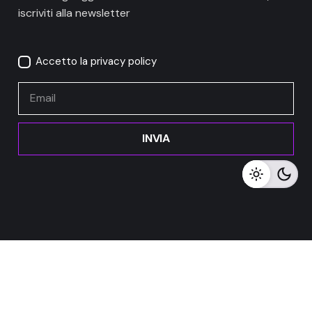
iscriviti alla newsletter
Accetto la privacy policy
/mese per 12
INVIA
mesi e una
Marketing
IVA
commissione
244,00
€
inclusa
di iscrizione
732,00
€
Ordina
Meta Digitale Srl – P.IVA 01633370554
Privacy Policy
Cookie Policy
Termini e Condizioni