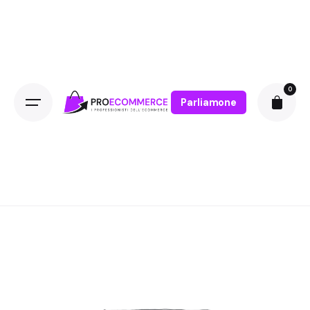
0
Parliamone