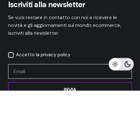
Iscriviti alla newsletter
Se vuoi restare in contatto con noi e ricevere le
novità e gli aggiornamenti sul mondo ecommerce,
iscriviti alla newsletter
/mese per 12 mesi
e una
IVA
Accetto la privacy policy
15,86
€
inclusa
commissione di
iscrizione
48,80
€
Marketing
Ordina
INVIA