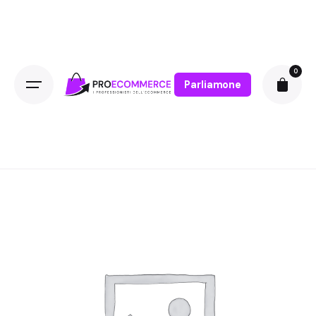
0
Parliamone