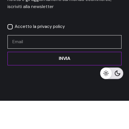
iscriviti alla newsletter
Accetto la privacy policy
/mese per 12
INVIA
mesi e una
IVA
commissione
29,28
€
inclusa
di iscrizione
87,84
€
Sviluppo web
Ordina
Meta Digitale Srl – P.IVA 01633370554
Privacy Policy
Cookie Policy
Termini e Condizioni