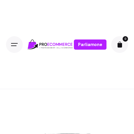
0
Parliamone