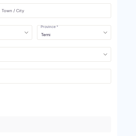
Province
*
Terni